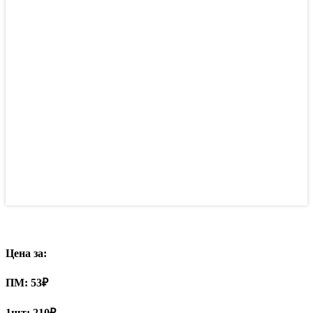
Цена за:
ПМ:
53
₽
1шт:
210₽