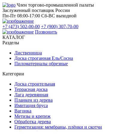
Член торгово-промышленной палаты
Заслуженный поставщик России
Пн-Пт 08:00-17:00
Сб-ВС выходной
+7 (473) 502-00-00
+7 (900) 307-70-00
Позвонить
КАТАЛОГ
Разделы
Лиственница
Доска строганная Ель/Сосна
Пиломатериалы обрезные
Категории
Доска строительная
Террасная доска
Лага деревянная
Планкен из дерева
Имитация бруса
Вагонка
Метизы и крепеж
Обработка дерева
Герметизация: мембраны, плёнки и скотчи