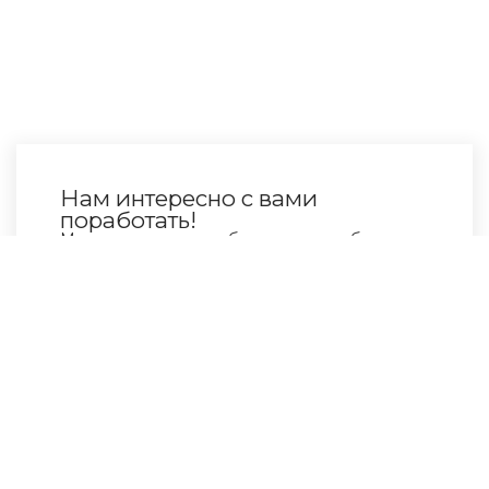
Нам интересно с вами
поработать!
Мы с удовольствием бросаемся в работу над
новыми задачами, обязательно свяжитесь с
нами!
Введите номер телефона*
Ваше имя
Получить предложение
Нажимая на кнопку, вы даёте согласие на
обработку персональных данных