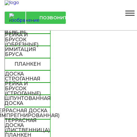
Список продукции
ДОСКА
ОБРЕЗНАЯ ГОСТ
ПОЗВОНИТЬ
8486-86
БРУС
ОБРЕЗНОЙ ГОСТ
8486-86
РЕЙКА И
БРУСОК
(ОБРЕЗНЫЕ)
ИМИТАЦИЯ
БРУСА
ПЛАНКЕН
ДОСКА
СТРОГАННАЯ
РЕЙКА И
БРУСОК
(СТРОГАНЫЕ)
ШПУНТОВАННАЯ
ДОСКА
ЕРРАСНАЯ ДОСКА
ИМПРЕГНИРОВАННАЯ)
ТЕРРАСНАЯ
ДОСКА
(ЛИСТВЕННИЦА)
ПЛАНКЕН