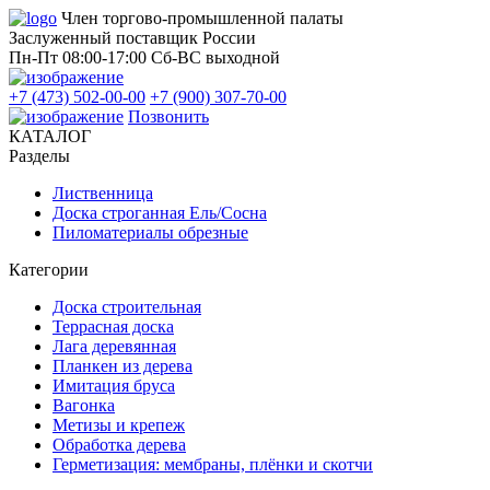
Член торгово-промышленной палаты
Заслуженный поставщик России
Пн-Пт 08:00-17:00
Сб-ВС выходной
+7 (473) 502-00-00
+7 (900) 307-70-00
Позвонить
КАТАЛОГ
Разделы
Лиственница
Доска строганная Ель/Сосна
Пиломатериалы обрезные
Категории
Доска строительная
Террасная доска
Лага деревянная
Планкен из дерева
Имитация бруса
Вагонка
Метизы и крепеж
Обработка дерева
Герметизация: мембраны, плёнки и скотчи