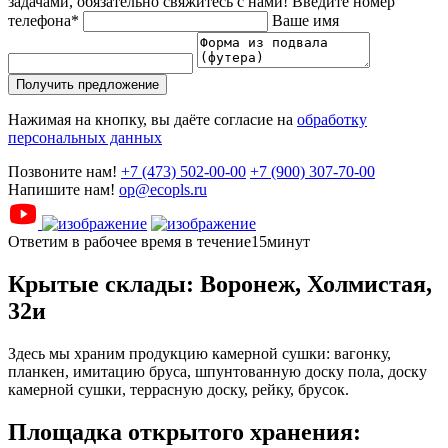
задачами, обязательно свяжитесь с нами!
Введите номер
телефона*
Ваше имя
Получить предложение
Нажимая на кнопку, вы даёте согласие на
обработку
персональных данных
Позвоните нам!
+7 (473) 502-00-00
+7 (900) 307-70-00
Напишите нам!
op@ecopls.ru
Ответим в рабочее время в течение15минут
Крытые склады: Воронеж, Холмистая,
32и
Здесь мы храним продукцию камерной сушки: вагонку,
планкен, имитацию бруса, шпунтованную доску пола, доску
камерной сушки, террасную доску, рейку, брусок.
Площадка открытого хранения: