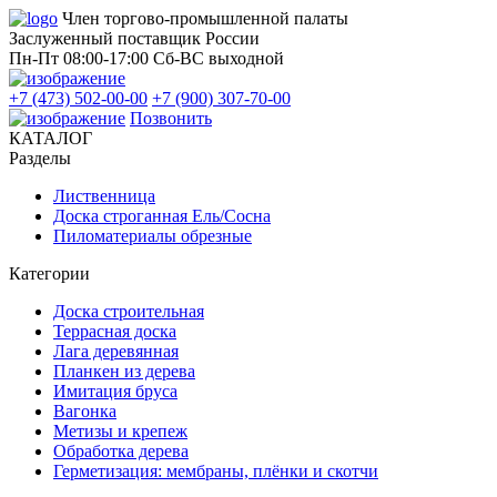
Член торгово-промышленной палаты
Заслуженный поставщик России
Пн-Пт 08:00-17:00
Сб-ВС выходной
+7 (473) 502-00-00
+7 (900) 307-70-00
Позвонить
КАТАЛОГ
Разделы
Лиственница
Доска строганная Ель/Сосна
Пиломатериалы обрезные
Категории
Доска строительная
Террасная доска
Лага деревянная
Планкен из дерева
Имитация бруса
Вагонка
Метизы и крепеж
Обработка дерева
Герметизация: мембраны, плёнки и скотчи