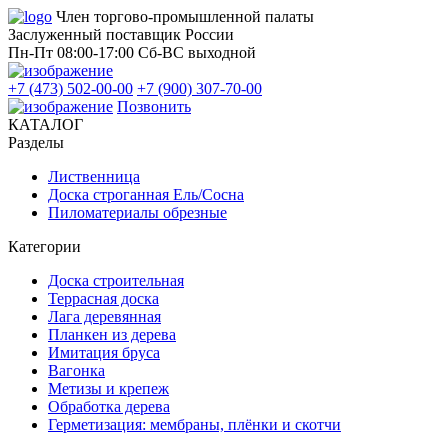
Член торгово-промышленной палаты
Заслуженный поставщик России
Пн-Пт 08:00-17:00
Сб-ВС выходной
+7 (473) 502-00-00
+7 (900) 307-70-00
Позвонить
КАТАЛОГ
Разделы
Лиственница
Доска строганная Ель/Сосна
Пиломатериалы обрезные
Категории
Доска строительная
Террасная доска
Лага деревянная
Планкен из дерева
Имитация бруса
Вагонка
Метизы и крепеж
Обработка дерева
Герметизация: мембраны, плёнки и скотчи