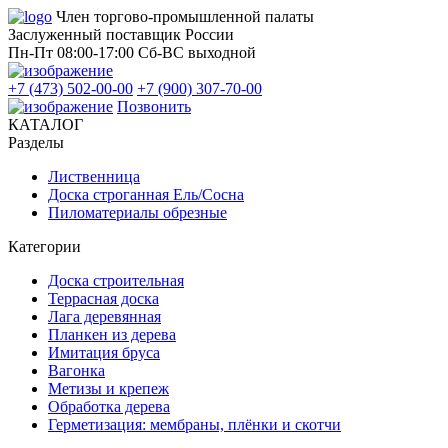
Член торгово-промышленной палаты
Заслуженный поставщик России
Пн-Пт 08:00-17:00
Сб-ВС выходной
+7 (473) 502-00-00
+7 (900) 307-70-00
Позвонить
КАТАЛОГ
Разделы
Лиственница
Доска строганная Ель/Сосна
Пиломатериалы обрезные
Категории
Доска строительная
Террасная доска
Лага деревянная
Планкен из дерева
Имитация бруса
Вагонка
Метизы и крепеж
Обработка дерева
Герметизация: мембраны, плёнки и скотчи