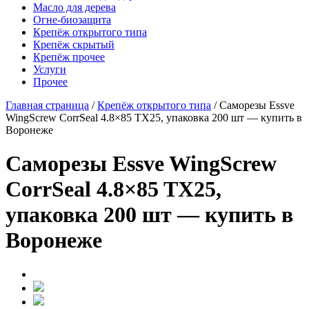
Масло для дерева
Огне-биозащита
Крепёж открытого типа
Крепёж скрытый
Крепёж прочее
Услуги
Прочее
Главная страница
/
Крепёж открытого типа
/
Саморезы Essve
WingScrew CorrSeal 4.8×85 TX25, упаковка 200 шт — купить в
Воронеже
Саморезы Essve WingScrew
CorrSeal 4.8×85 TX25,
упаковка 200 шт — купить в
Воронеже