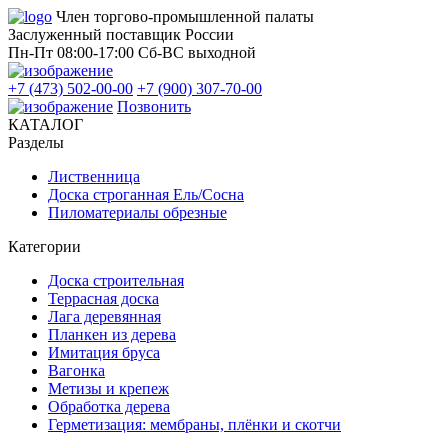
Член торгово-промышленной палаты
Заслуженный поставщик России
Пн-Пт 08:00-17:00
Сб-ВС выходной
+7 (473) 502-00-00
+7 (900) 307-70-00
Позвонить
КАТАЛОГ
Разделы
Лиственница
Доска строганная Ель/Сосна
Пиломатериалы обрезные
Категории
Доска строительная
Террасная доска
Лага деревянная
Планкен из дерева
Имитация бруса
Вагонка
Метизы и крепеж
Обработка дерева
Герметизация: мембраны, плёнки и скотчи