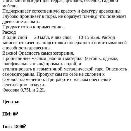
Идеально подходит для террас, фасадов, беседок, садовой
мебели.
Подчеркивает естественную красоту и фактуру древесины.
Глубоко проникает в поры, не образует пленку, что позволяет
древесине дышать.
Продукт готов к применению.
Расход
В один слой — 20 м2\л, в два слоя — 10-15 м2\л. Расход
зависит от качества подготовки поверхности и впитывающей
способности древесины.
Важно! Опасность самовозгорания.
Пропитанные маслом рабочий материал (ветошь, одежда,
шлифовальная пыль) промыть водой, и
утилизировать в герметичной металлической таре. Опасность
самовозгорания. Продукт сам по себе не склонен к
самовоспламенению. При работе с маслом обеспечьте
вентиляцию воздуха.
Фасовка 0,75L и 2,2L
Цена за:
ПМ:
0
₽
1шт:
1890₽