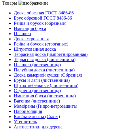
Товары
Доска обрезная ГОСТ 8486-86
Брус обрезной ГОСТ 8486-86
Рейка и брусок (обрезные)
Имитация бруса
Планкен
Доска строганная
Рейка и брусок (строганые)
Шпунтованная доска
Террасная доска (импрегнированная)
Террасная доска (лиственница)
Планкен (лиственница)
Палубная доска (лиственница)
Доска камерной сушки (Обрезная)
Брусы и лаги (лиственница)
Щиты мебельные (лиственница)
Ступени (лиственница)
Имитация бруса (лиственница)
Вагонка (лиственница)
Мембраны (Гидро-ветрозащита)
Пароизоляция
Клейкие ленты (Скотч)
Утеплитель
Антисептики для дерева