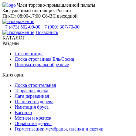
Член торгово-промышленной палаты
Заслуженный поставщик России
Пн-Пт 08:00-17:00
Сб-ВС выходной
+7 (473) 502-00-00
+7 (900) 307-70-00
Позвонить
КАТАЛОГ
Разделы
Лиственница
Доска строганная Ель/Сосна
Пиломатериалы обрезные
Категории
Доска строительная
Террасная доска
Лага деревянная
Планкен из дерева
Имитация бруса
Вагонка
Метизы и крепеж
Обработка дерева
Герметизация: мембраны, плёнки и скотчи