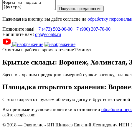
Получить предложение
Нажимая на кнопку, вы даёте согласие на
обработку персональ
Позвоните нам!
+7 (473) 502-00-00
+7 (900) 307-70-00
Напишите нам!
op@ecopls.ru
Ответим в рабочее время в течение15минут
Крытые склады: Воронеж, Холмистая, 
Здесь мы храним продукцию камерной сушки: вагонку, планкен
Площадка открытого хранения: Воронеж
С этого адреса отгружаем обрезную доску и брус естественной
Вы принимаете условия политики в отношении
обработки пер
сайте ecopls.com
© 2018 —
Экополис - ИП Шишаев Евгений Леонидович ИНН 3