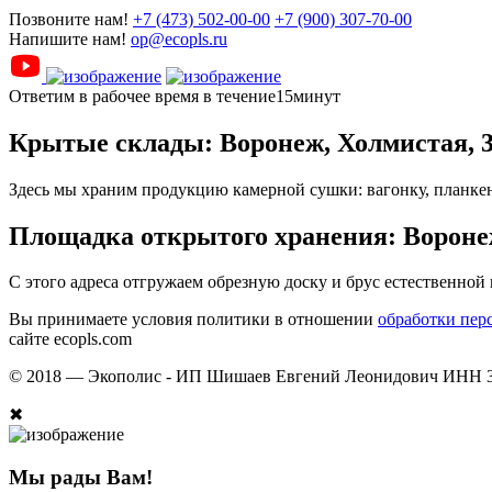
Позвоните нам!
+7 (473) 502-00-00
+7 (900) 307-70-00
Напишите нам!
op@ecopls.ru
Ответим в рабочее время в течение15минут
Крытые склады: Воронеж, Холмистая, 
Здесь мы храним продукцию камерной сушки: вагонку, планкен
Площадка открытого хранения: Воронеж
С этого адреса отгружаем обрезную доску и брус естественной
Вы принимаете условия политики в отношении
обработки пер
сайте ecopls.com
© 2018 —
Экополис - ИП Шишаев Евгений Леонидович ИНН 3
✖
Мы рады Вам!