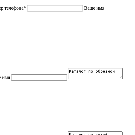
р телефона*
Ваше имя
 имя