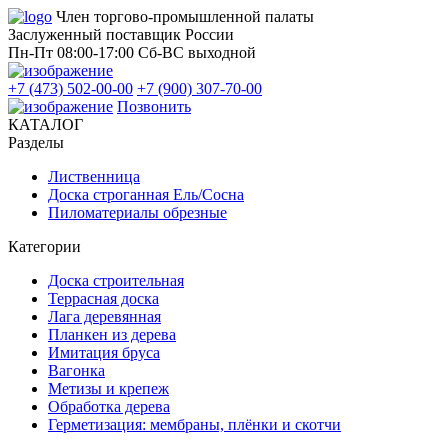
Член торгово-промышленной палаты
Заслуженный поставщик России
Пн-Пт 08:00-17:00
Сб-ВС выходной
+7 (473) 502-00-00
+7 (900) 307-70-00
Позвонить
КАТАЛОГ
Разделы
Лиственница
Доска строганная Ель/Сосна
Пиломатериалы обрезные
Категории
Доска строительная
Террасная доска
Лага деревянная
Планкен из дерева
Имитация бруса
Вагонка
Метизы и крепеж
Обработка дерева
Герметизация: мембраны, плёнки и скотчи