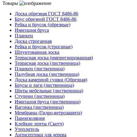
Товары
Доска обрезная ГОСТ 8486-86
Брус обрезной ГОСТ 8486-86
Рейка и брусок (обрезные)
Имитация бруса
Планкен
Доска строганная
Рейка и брусок (строганые)
Шпунтованная доска
Террасная доска (импрегнированная)
Террасная доска (лиственница)
Планкен (лиственница)
Палубная доска (лиственница)
Доска камерной сушки (Обрезная)
Брусы и лаги (лиственница)
Щиты мебельные (лиственница)
Ступени (лиственница)
Имитация бруса (лиственница)
Вагонка (лиственница)
Мембраны (Гидро-ветрозащита)
Пароизоляция
Клейкие ленты (Скотч)
Утеплитель
Антисептики для дерева