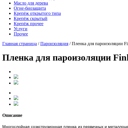
Масло для дерева
Огне-биозащита
Крепёж открытого типа
Крепёж скрытый
Крепёж прочее
Услуги
Прочее
Главная страница
/
Пароизоляция
/
Пленка для пароизоляции F
Пленка для пароизоляции Fin
Описание
Многослойная соэкструзионная пленка из первичных и металлоце