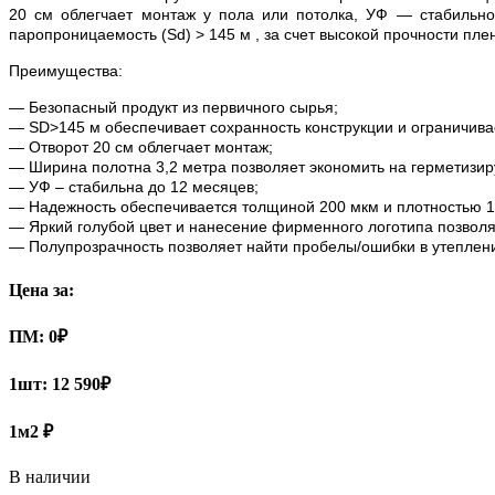
20 см облегчает монтаж у пола или потолка, УФ — стабильн
паропроницаемость (Sd) > 145 м , за счет высокой прочности пле
Преимущества:
— Безопасный продукт из первичного сырья;
— SD>145 м обеспечивает сохранность конструкции и ограничив
— Отворот 20 см облегчает монтаж;
— Ширина полотна 3,2 метра позволяет экономить на герметизир
— УФ – стабильна до 12 месяцев;
— Надежность обеспечивается толщиной 200 мкм и плотностью 1
— Яркий голубой цвет и нанесение фирменного логотипа позволя
— Полупрозрачность позволяет найти пробелы/ошибки в утеплен
Цена за:
ПМ:
0
₽
1шт:
12 590₽
1м2
₽
В наличии