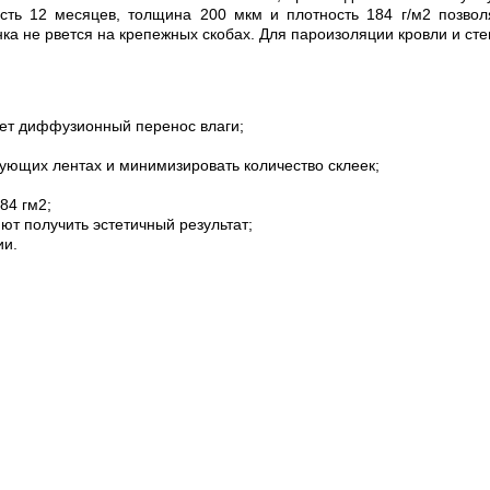
ость 12 месяцев, толщина 200 мкм и плотность 184 г/м2 позво
нка не рвется на крепежных скобах. Для пароизоляции кровли и ст
ает диффузионный перенос влаги;
ующих лентах и минимизировать количество склеек;
84 гм2;
ют получить эстетичный результат;
ии.