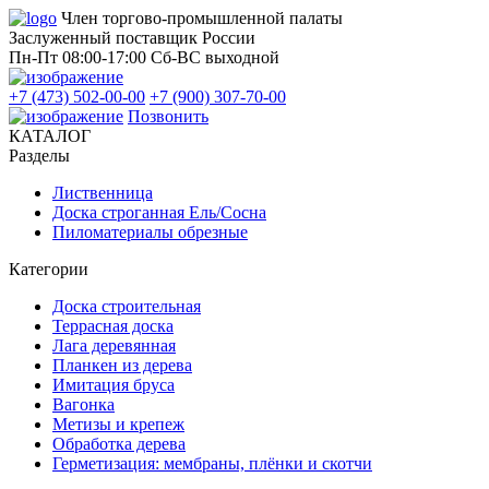
Член торгово-промышленной палаты
Заслуженный поставщик России
Пн-Пт 08:00-17:00
Сб-ВС выходной
+7 (473) 502-00-00
+7 (900) 307-70-00
Позвонить
КАТАЛОГ
Разделы
Лиственница
Доска строганная Ель/Сосна
Пиломатериалы обрезные
Категории
Доска строительная
Террасная доска
Лага деревянная
Планкен из дерева
Имитация бруса
Вагонка
Метизы и крепеж
Обработка дерева
Герметизация: мембраны, плёнки и скотчи